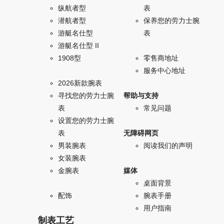
纵航者型
表
潜航者型
保养您的劳力士腕
游艇名仕型
表
游艇名仕型 II
1908型
零售商地址
服务中心地址
2026新款腕表
寻找您的劳力士腕
帮助与支持
表
常见问题
设置您的劳力士腕
表
无障碍网页
男装腕表
阅读我们的声明
女装腕表
金腕表
媒体
桌面背景
配饰
腕表手册
用户指南
制表工艺