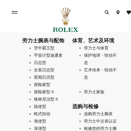
劳力士腕表与配饰
体育、艺术及环境
空中霸王型
劳力士与体育
宇宙计型迪通拿
保护地球・恒动不
日志型
息
女装日志型
艺术传承・恒动不
星期日历型
息
探险家型
探险家型 II
劳力士家族
格林尼治型 II
选购与检修
陆使型
蚝式恒动
选购劳力士腕表
海使型
劳力士中古表认证
深潜型
检修您的劳力士腕