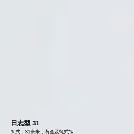
日志型 31
蚝式，31毫米，黄金及蚝式钢