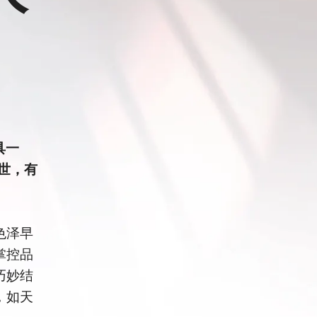
具一
世，有
色泽早
掌控品
巧妙结
，如天