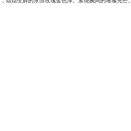
光，熠熠生辉的永恒玫瑰金色泽。萦绕腕间的璀璨光芒