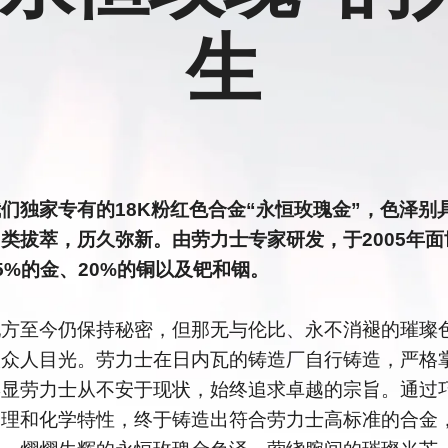
生
们独家专有的18K粉红色合金“永恒玫瑰金”，色泽别
类拔萃，历久弥新。由劳力士专家研发，于2005年面
5%的金、20%的铜以及钯和铟。
配方至今仍保持秘密，但那无与伦比、永不消褪的璀璨
取众人目光。劳力士在日内瓦的铸造厂自行铸造，严格
彰显劳力士从不安于现状，始终追求卓越的宗旨。通过
物理和化学特性，终于铸造出符合劳力士高标准的合金