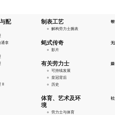
与配
制表工艺
帮
解构劳力士腕表
型
蚝式传奇
迪通拿
无
影片
型
有关劳力士
型
媒
可持续发展
I
皇冠背后
II
历史
体育、艺术及环
社
境
劳力士与体育