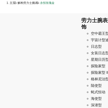
主页
解构劳力士腕表
永恒玫瑰金
/
/
劳力士腕表
饰
空中霸王
宇宙计型
日志型
女装日志
星期日历
探险家型
探险家型 I
格林尼治型 
陆使型
蚝式恒动
海使型
深潜型