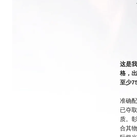
这是我
格，出
至少7
准确
已夺
质。
合其