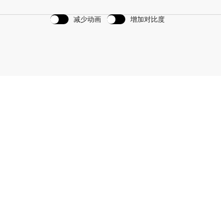
减少动画
增加对比度
划