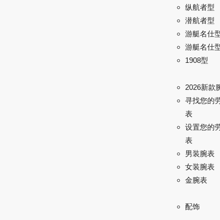
纵航者型
潜航者型
游艇名仕
游艇名仕型 
1908型
2026新款
寻找您的
表
设置您的
表
男装腕表
女装腕表
金腕表
配饰