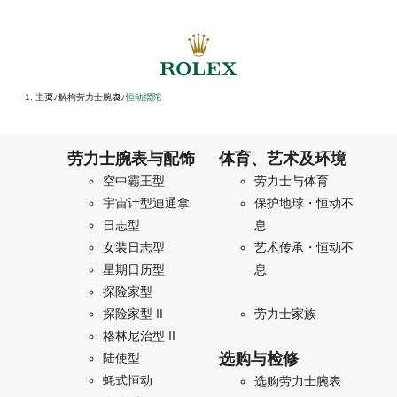
主页
解构劳力士腕表
恒动摆陀
/
/
劳力士腕表与配饰
体育、艺术及环境
空中霸王型
劳力士与体育
宇宙计型迪通拿
保护地球・恒动不
日志型
息
女装日志型
艺术传承・恒动不
星期日历型
息
探险家型
探险家型 II
劳力士家族
格林尼治型 II
选购与检修
陆使型
蚝式恒动
选购劳力士腕表