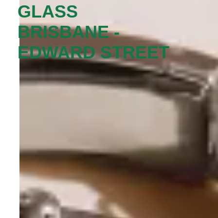
GLASS
BRISBANE -
EDWARD STREET‬