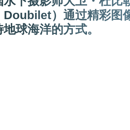
国水下摄影师大卫・杜比
d Doubilet）通过精彩
待地球海洋的方式。