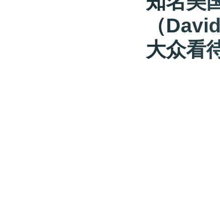
知名美
（Davi
大众看