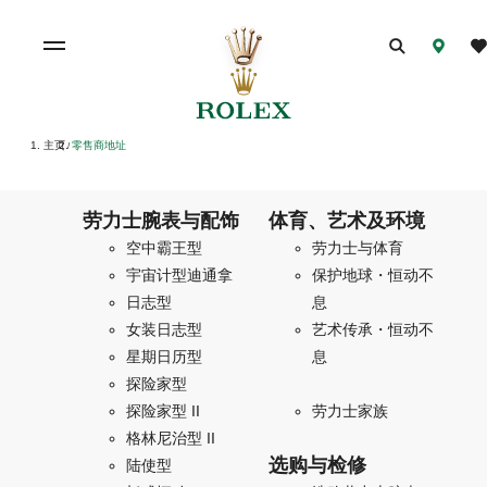
主页
零售商地址
/
劳力士腕表与配饰
体育、艺术及环境
空中霸王型
劳力士与体育
宇宙计型迪通拿
保护地球・恒动不
日志型
息
女装日志型
艺术传承・恒动不
星期日历型
息
探险家型
探险家型 II
劳力士家族
格林尼治型 II
选购与检修
陆使型