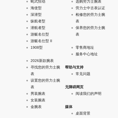
蚝式恒动
选购劳力士腕表
海使型
劳力士中古表认证
深潜型
检修您的劳力士腕
纵航者型
表
潜航者型
保养您的劳力士腕
游艇名仕型
表
游艇名仕型 II
1908型
零售商地址
服务中心地址
2026新款腕表
寻找您的劳力士腕
帮助与支持
表
常见问题
设置您的劳力士腕
表
无障碍网页
男装腕表
阅读我们的声明
女装腕表
金腕表
媒体
桌面背景