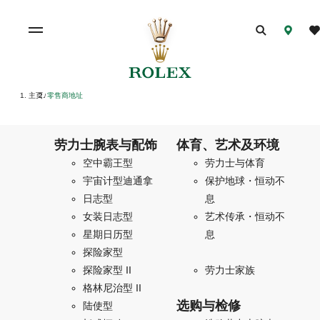
主页
零售商地址
/
劳力士腕表与配饰
体育、艺术及环境
空中霸王型
劳力士与体育
宇宙计型迪通拿
保护地球・恒动不
日志型
息
女装日志型
艺术传承・恒动不
星期日历型
息
探险家型
探险家型 II
劳力士家族
格林尼治型 II
选购与检修
陆使型