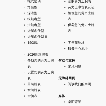
蚝式恒动
选购劳力士腕表
海使型
劳力士中古表认证
深潜型
检修您的劳力士腕
纵航者型
表
潜航者型
保养您的劳力士腕
游艇名仕型
表
游艇名仕型 II
1908型
零售商地址
服务中心地址
2026新款腕表
寻找您的劳力士腕
帮助与支持
表
常见问题
设置您的劳力士腕
表
无障碍网页
男装腕表
阅读我们的声明
女装腕表
金腕表
媒体
桌面背景