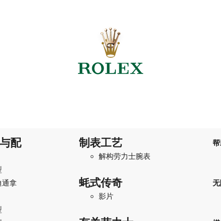
与配
制表工艺
帮
解构劳力士腕表
型
蚝式传奇
迪通拿
无
影片
型