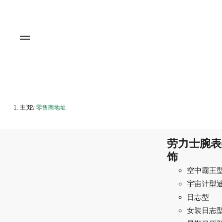
主页
零售商地址
/
劳力士腕表
饰
空中霸王
宇宙计型
日志型
女装日志