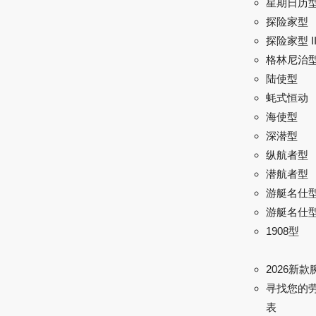
星期日历
探险家型
探险家型 I
格林尼治型 
陆使型
蚝式恒动
海使型
深潜型
纵航者型
潜航者型
游艇名仕
游艇名仕型 
1908型
2026新款
寻找您的
表