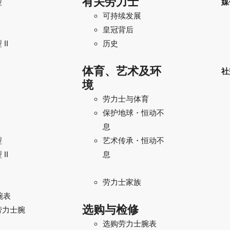
有关劳力士
型
媒
可持续发展
I
皇冠背后
II
历史
体育、艺术及环
社
境
劳力士与体育
保护地球・恒动不
息
型
艺术传承・恒动不
II
息
劳力士家族
腕表
选购与检修
劳力士腕
选购劳力士腕表