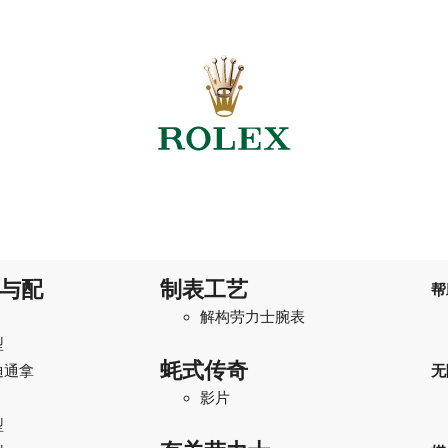
与配
制表工艺
帮
解构劳力士腕表
型
蚝式传奇
迪通拿
无
影片
型