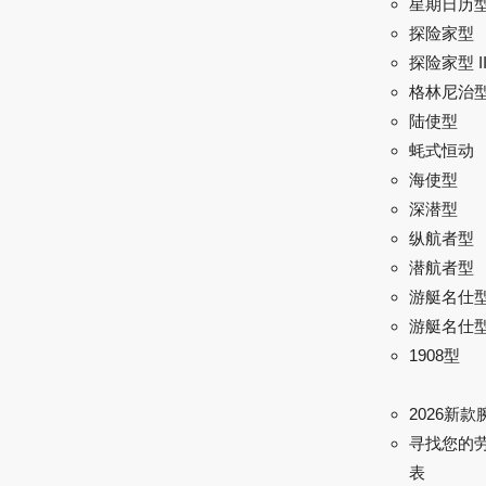
星期日历
探险家型
探险家型 I
格林尼治型 
陆使型
蚝式恒动
海使型
深潜型
纵航者型
潜航者型
游艇名仕
游艇名仕型 
1908型
2026新款
寻找您的
表