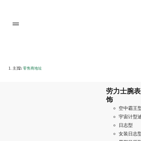
主页
零售商地址
/
劳力士腕表
饰
空中霸王
宇宙计型
日志型
女装日志