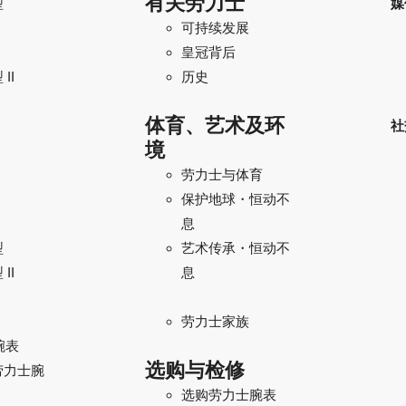
有关劳力士
型
媒
可持续发展
I
皇冠背后
II
历史
体育、艺术及环
社
境
劳力士与体育
保护地球・恒动不
息
型
艺术传承・恒动不
II
息
劳力士家族
腕表
选购与检修
劳力士腕
选购劳力士腕表