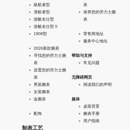
纵航者型
表
潜航者型
保养您的劳力士腕
游艇名仕型
表
游艇名仕型 II
1908型
零售商地址
服务中心地址
2026新款腕表
寻找您的劳力士腕
帮助与支持
表
常见问题
设置您的劳力士腕
表
无障碍网页
男装腕表
阅读我们的声明
女装腕表
金腕表
媒体
桌面背景
配饰
腕表手册
用户指南
制表工艺