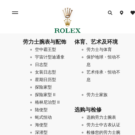
劳力士腕表与配饰
体育、艺术及环境
空中霸王型
劳力士与体育
宇宙计型迪通拿
保护地球・恒动不
日志型
息
女装日志型
艺术传承・恒动不
星期日历型
息
探险家型
探险家型 II
劳力士家族
格林尼治型 II
选购与检修
陆使型
蚝式恒动
选购劳力士腕表
海使型
劳力士中古表认证
深潜型
检修您的劳力士腕