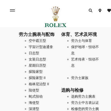
劳力士腕表与配饰
体育、艺术及环境
空中霸王型
劳力士与体育
宇宙计型迪通拿
保护地球・恒动不
日志型
息
女装日志型
艺术传承・恒动不
星期日历型
息
探险家型
探险家型 II
劳力士家族
格林尼治型 II
选购与检修
陆使型
蚝式恒动
选购劳力士腕表
海使型
劳力士中古表认证
深潜型
检修您的劳力士腕