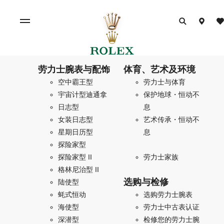
劳力士腕表与配饰
体育、艺术及环境
空中霸王型
劳力士与体育
宇宙计型迪通拿
保护地球・恒动不
日志型
息
女装日志型
艺术传承・恒动不
星期日历型
息
探险家型
探险家型 II
劳力士家族
格林尼治型 II
选购与检修
陆使型
蚝式恒动
选购劳力士腕表
海使型
劳力士中古表认证
深潜型
检修您的劳力士腕