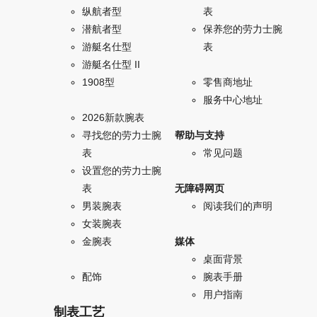
纵航者型
表
潜航者型
保养您的劳力士腕
游艇名仕型
表
游艇名仕型 II
1908型
零售商地址
服务中心地址
2026新款腕表
寻找您的劳力士腕
帮助与支持
表
常见问题
设置您的劳力士腕
表
无障碍网页
男装腕表
阅读我们的声明
女装腕表
金腕表
媒体
桌面背景
配饰
腕表手册
用户指南
制表工艺