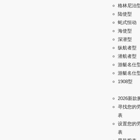
格林尼治型 
陆使型
蚝式恒动
海使型
深潜型
纵航者型
潜航者型
游艇名仕
游艇名仕型 
1908型
2026新款
寻找您的
表
设置您的
表