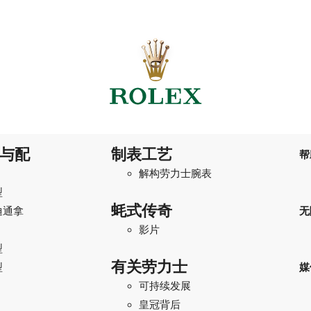
与配
制表工艺
帮
解构劳力士腕表
型
蚝式传奇
迪通拿
无
影片
型
有关劳力士
型
媒
可持续发展
I
皇冠背后