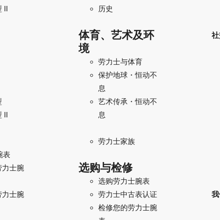
II
历史
体育、艺术及环
社
境
劳力士与体育
保护地球・恒动不
息
型
艺术传承・恒动不
II
息
劳力士家族
腕表
选购与检修
劳力士腕
选购劳力士腕表
劳力士腕
我
劳力士中古表认证
检修您的劳力士腕