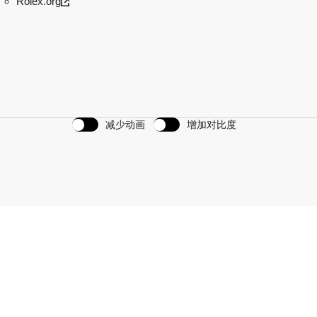
Rolex.org
减少动画
增加对比度
划